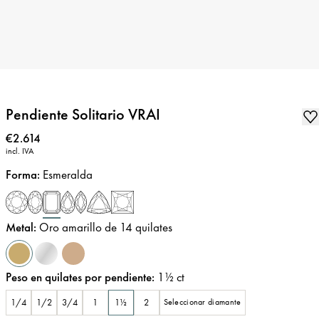
Pendiente Solitario VRAI
Precio
:
€2.614
incl. IVA
Forma
:
Esmeralda
Metal
:
Oro amarillo de 14 quilates
Peso en quilates por pendiente
:
1½
ct
1/4
1/2
3/4
1
1½
2
Seleccionar diamante