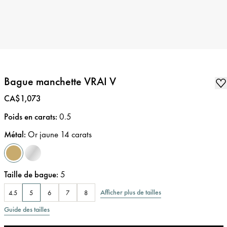
Bague manchette VRAI V
Prix
:
CA$1,073
Poids en carats
:
0.5
Métal
:
Or jaune 14 carats
Taille de bague
:
5
Afficher plus de tailles
4.5
5
6
7
8
Guide des tailles