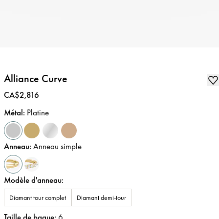
Alliance Curve
Prix
:
CA$2,816
Métal
:
Platine
Anneau
:
Anneau simple
Modèle d'anneau
:
Diamant tour complet
Diamant demi-tour
Taille de bague
:
6