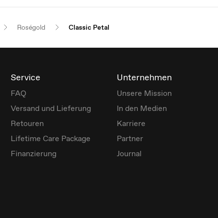
Roségold
Classic Petal
Service
Unternehmen
FAQ
Unsere Mission
Versand und Lieferung
In den Medien
Retouren
Karriere
Lifetime Care Package
Partner
Finanzierung
Journal