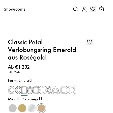
Showrooms
Classic Petal
Verlobungsring Emerald
aus Roségold
Preis
:
Ab €1.232
inkl. MwSt
Form
:
Emerald
Metall
:
14k Roségold