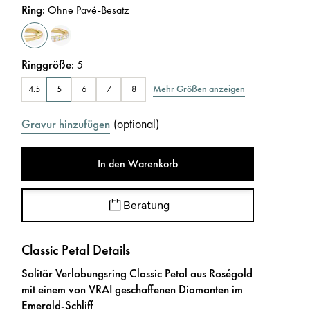
Ring
:
Ohne Pavé-Besatz
Ringgröße
:
5
Mehr Größen anzeigen
4.5
5
6
7
8
(
optional
)
Gravur hinzufügen
In den Warenkorb
Beratung
Classic Petal Details
Solitär Verlobungsring Classic Petal aus Roségold
mit einem von VRAI geschaffenen Diamanten im
Emerald-Schliff