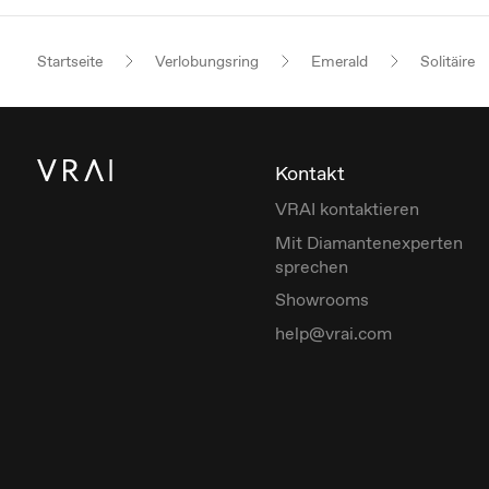
Startseite
Verlobungsring
Emerald
Solitäire
Kontakt
VRAI kontaktieren
Mit Diamantenexperten
sprechen
Showrooms
help@vrai.com