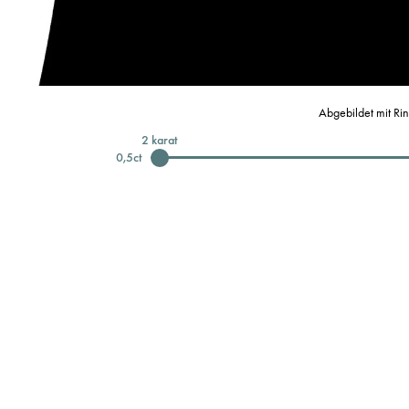
Abgebildet mit Ri
2
karat
0,5
ct