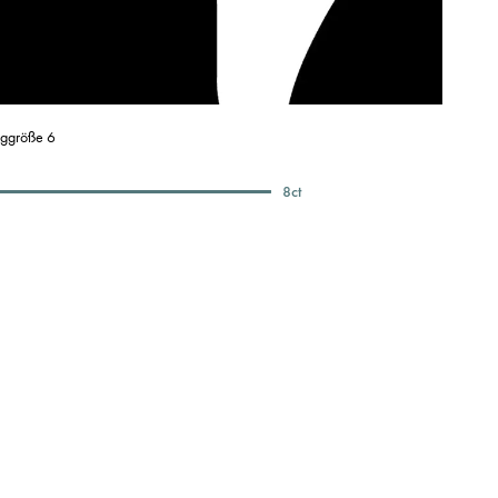
nggröße 6
8
ct