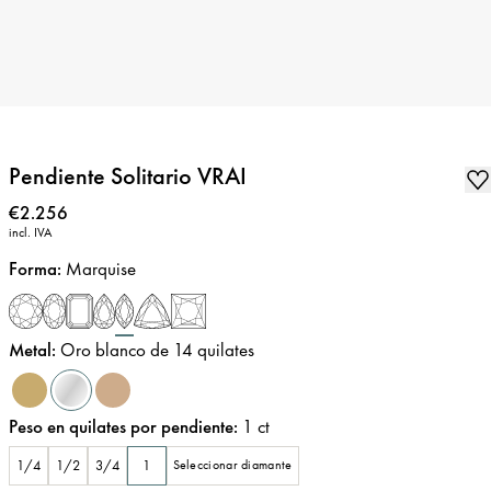
Pendiente Solitario VRAI
Precio
:
€2.256
incl. IVA
Forma
:
Marquise
Metal
:
Oro blanco de 14 quilates
Peso en quilates por pendiente
:
1
ct
1/4
1/2
3/4
1
Seleccionar diamante