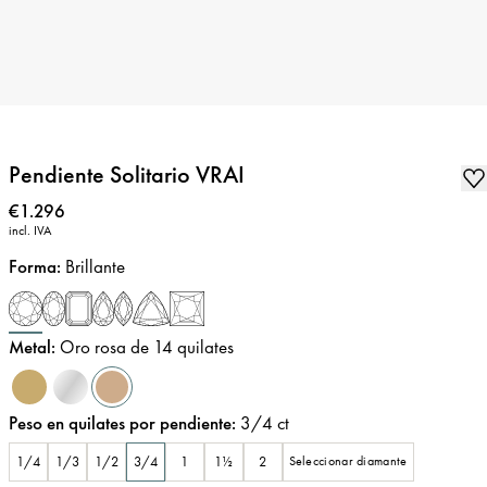
Pendiente Solitario VRAI
Precio
:
€1.296
incl. IVA
Forma
:
Brillante
Metal
:
Oro rosa de 14 quilates
Peso en quilates por pendiente
:
3/4
ct
1/4
1/3
1/2
3/4
1
1½
2
Seleccionar diamante