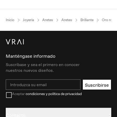
Inicio
Joyería
Aretes
Aretes
Brillante
Oro rosa
Manténgase informado
Suscríbase y sea el primero en conocer
nuestros nuevos diseños.
Email
Suscribirse
Aceptar
condiciones y política de privacidad
Contacto