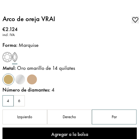
Arco de oreja VRAI
Precio
:
€2.124
incl. IVA
Forma
:
Marquise
Metal
:
Oro amarillo de 14 quilates
Número de diamantes
:
4
4
6
Izquierdo
Derecho
Par
Agregar a la bolsa