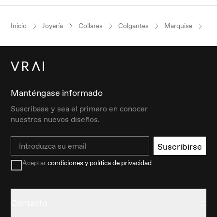
Inicio
Joyería
Collares
Colgantes
Marquise
Or
Manténgase informado
Suscríbase y sea el primero en conocer
nuestros nuevos diseños.
Email
Suscribirse
Aceptar
condiciones y política de privacidad
Contacto