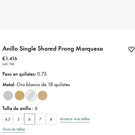
Anillo Single Shared Prong Marquesa
Precio
:
€1.416
incl. IVA
Peso en quilates
:
0.75
Metal
:
Oro blanco de 18 quilates
Talla de anillo
:
6
Mostrar más tallas
4.5
5
6
7
8
Guía de tallas