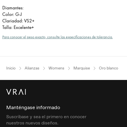
Diamantes:
Color: G-J
Clariadad: VS2+
Talla: Excelente+
Para conocer el peso exacto, consulte las especificaciones de tolerancia.
Inicio
Alianzas
Womens
Marquise
Oro blanco
Manténgase informado
Suscríbase y sea el primero en conocer
nuestros nuevos diseños.