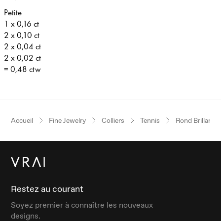
Petite
1 x 0,16 ct
2 x 0,10 ct
2 x 0,04 ct
2 x 0,02 ct
= 0,48 ctw
Accueil
Fine Jewelry
Colliers
Tennis
Rond Brillant
Restez au courant
Soyez premier à connaître les nouveaux
designs.