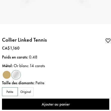
Collier Linked Tennis
Prix
:
CA$1,160
Poids en carats
:
0.48
Métal
:
Or blanc 14 carats
Taille des diamants
:
Petite
Petite
Original
Ajouter au panier