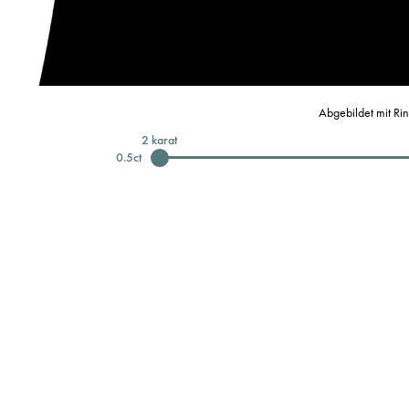
Abgebildet mit Ri
2
karat
0.5
ct