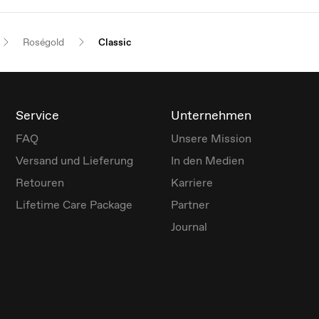
Roségold
Classic
Service
Unternehmen
FAQ
Unsere Mission
Versand und Lieferung
In den Medien
Retouren
Karriere
Lifetime Care Package
Partner
Journal