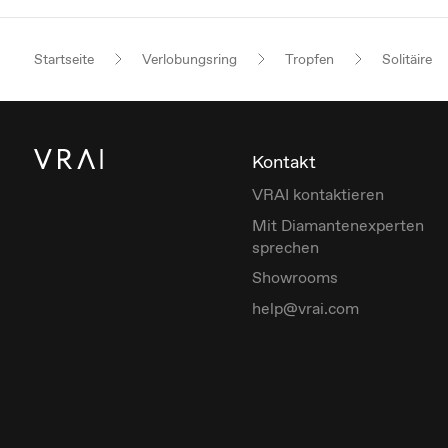
Startseite
Verlobungsring
Tropfen
Solitäire
Kontakt
VRAI kontaktieren
Mit Diamantenexperten
sprechen
Showrooms
help@vrai.com