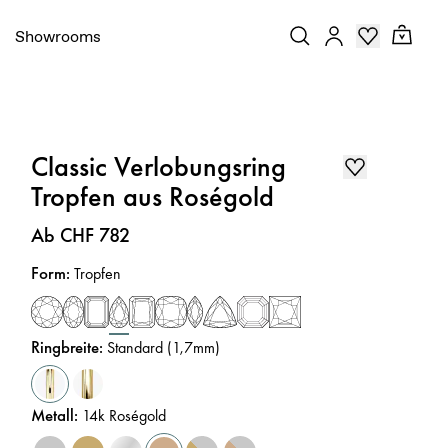
Showrooms
Classic Verlobungsring
Tropfen aus Roségold
Preis
:
Ab CHF 782
Form
:
Tropfen
Ringbreite
:
Standard (1,7mm)
Metall
:
14k Roségold