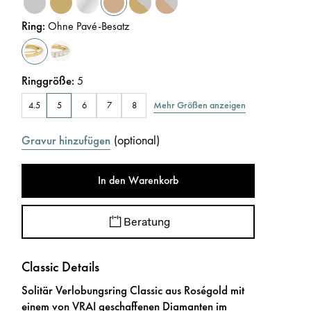
Ring
:
Ohne Pavé-Besatz
Ringgröße
:
5
Mehr Größen anzeigen
4.5
5
6
7
8
(
optional
)
Gravur hinzufügen
In den Warenkorb
Beratung
Classic Details
Solitär Verlobungsring Classic aus Roségold mit
einem von VRAI geschaffenen Diamanten im