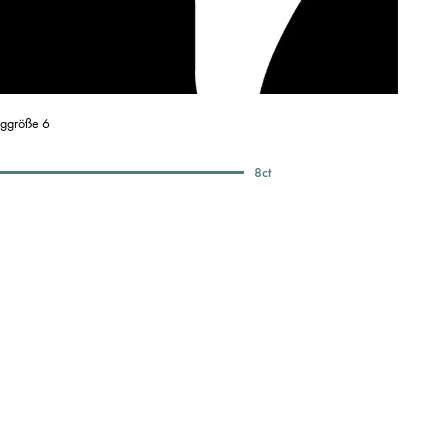
nggröße 6
8
ct