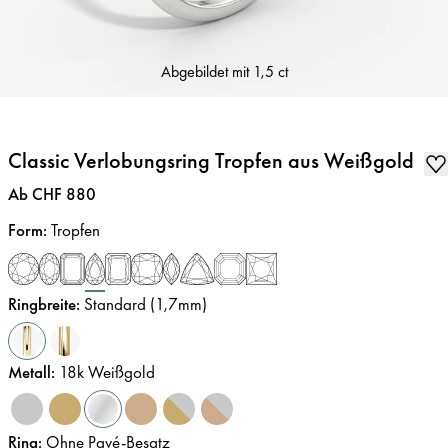
Abgebildet mit
1,5 ct
Classic Verlobungsring Tropfen aus Weißgold
Preis
:
Ab CHF 880
Form
:
Tropfen
Ringbreite
:
Standard (1,7mm)
Metall
:
18k Weißgold
Ring
:
Ohne Pavé-Besatz