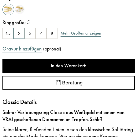
Ringgröße
:
5
Mehr Größen anzeigen
4.5
5
6
7
8
Gravur hinzufügen
(
optional
)
In den Warenkorb
Beratung
Classic Details
Solitär Verlobungsring Classic aus Weißgold mit einem von
VRAI geschaffenen Diamanten im Tropfen-Schliff
Seine klaren, fließenden Linien lassen den klassischen Solitärring
nie aus der Mode kommen. Vier geschwungene Krappen