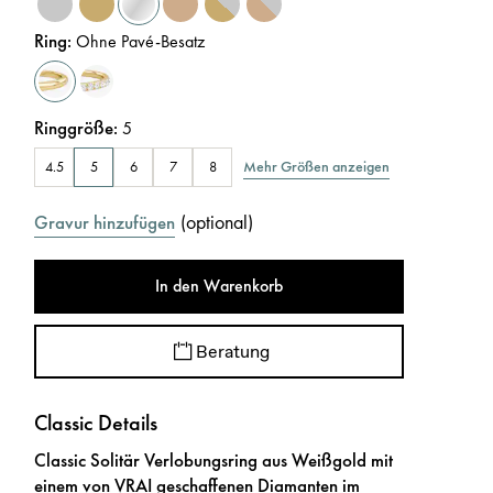
Ring
:
Ohne Pavé-Besatz
Ringgröße
:
5
Mehr Größen anzeigen
4.5
5
6
7
8
(
optional
)
Gravur hinzufügen
In den Warenkorb
Beratung
Classic Details
Classic Solitär Verlobungsring aus Weißgold mit
einem von VRAI geschaffenen Diamanten im