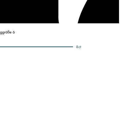
nggröße 6
8
ct