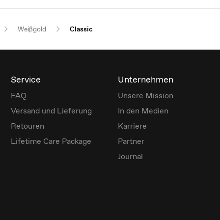
Weißgold
Classic
Service
Unternehmen
FAQ
Unsere Mission
Versand und Lieferung
In den Medien
Retouren
Karriere
Lifetime Care Package
Partner
Journal