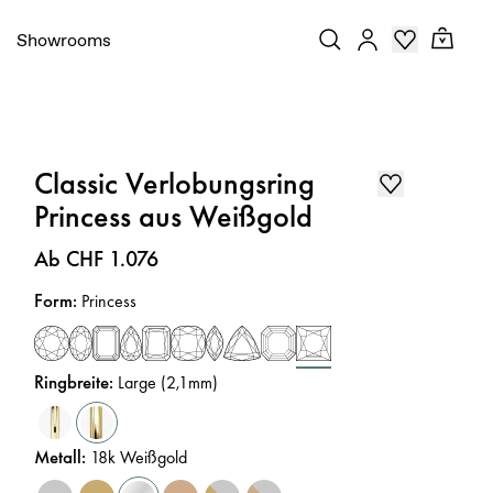
Showrooms
Classic Verlobungsring
Princess aus Weißgold
Preis
:
Ab CHF 1.076
Form
:
Princess
Ringbreite
:
Large (2,1mm)
Metall
:
18k Weißgold