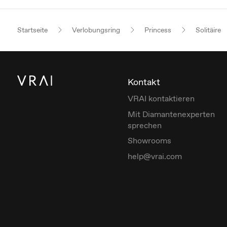
Startseite
Verlobungsring
Princess
Solitäire
Kontakt
VRAI kontaktieren
Mit Diamantenexperten
sprechen
Showrooms
help@vrai.com