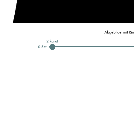
Abgebildet mit Ri
2
karat
0.5
ct