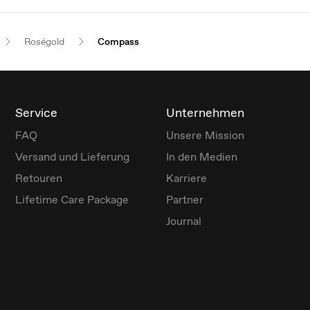
Roségold
Compass
Service
Unternehmen
FAQ
Unsere Mission
Versand und Lieferung
In den Medien
Retouren
Karriere
Lifetime Care Package
Partner
Journal