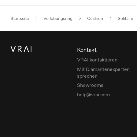
Startseite
Verlobungsring
Cushion
Solitäire
Kontakt
VRAI kontaktieren
Mit Diamantenexperten
sprechen
Showrooms
help@vrai.com