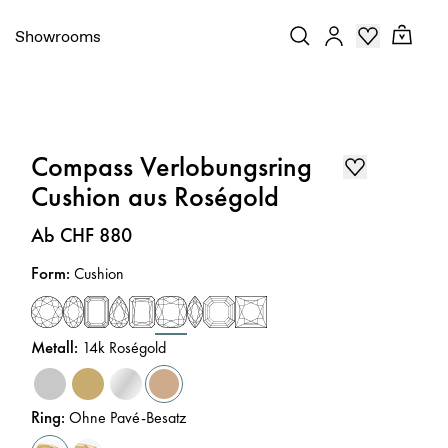
Showrooms
Compass Verlobungsring
Cushion aus Roségold
Preis
:
Ab CHF 880
Form
:
Cushion
Metall
:
14k Roségold
Ring
:
Ohne Pavé-Besatz