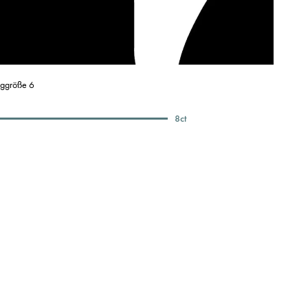
nggröße 6
8
ct