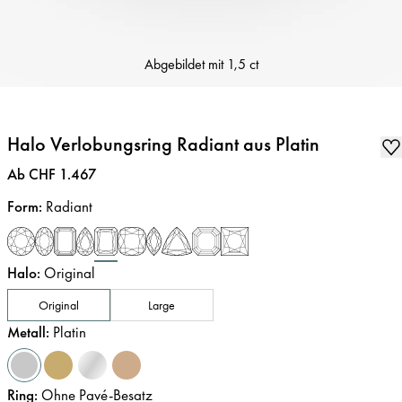
Abgebildet mit
1,5 ct
Halo Verlobungsring Radiant aus Platin
Preis
:
Ab CHF 1.467
Form
:
Radiant
Halo
:
Original
Original
Large
Metall
:
Platin
Ring
:
Ohne Pavé-Besatz