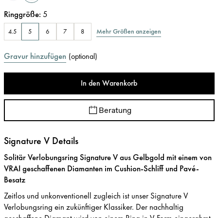
Ringgröße
:
5
Mehr Größen anzeigen
4.5
5
6
7
8
Gravur hinzufügen
(
optional
)
In den Warenkorb
Beratung
Signature V Details
Solitär Verlobungsring Signature V aus Gelbgold mit einem von
VRAI geschaffenen Diamanten im Cushion-Schliff und Pavé-
Besatz
Zeitlos und unkonventionell zugleich ist unser Signature V
Verlobungsring ein zukünftiger Klassiker. Der nachhaltig
geschaffene Diamant wird von einem Ring in V-Form eingerahmt