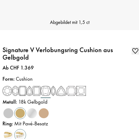
Abgebildet mit
1,5 ct
Signature V Verlobungsring Cushion aus
Gelbgold
Preis
:
Ab CHF 1.369
Form
:
Cushion
Metall
:
18k Gelbgold
Ring
:
Mit Pavé-Besatz