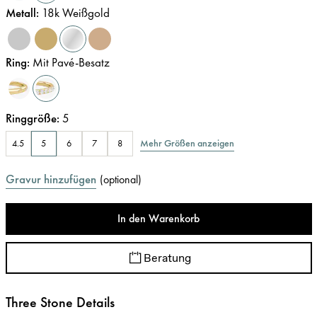
Metall
:
18k Weißgold
Ring
:
Mit Pavé-Besatz
Ringgröße
:
5
Mehr Größen anzeigen
4.5
5
6
7
8
Gravur hinzufügen
(
optional
)
In den Warenkorb
Beratung
Three Stone Details