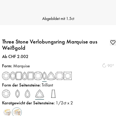
Abgebildet mit
1.5ct
Three Stone Verlobungsring Marquise aus
Weißgold
Preis
:
Ab CHF 2.002
Form
:
Marquise
90°
Form der Seitensteine
:
Trillant
Karatgewicht der Seitensteine
:
1/2
ct x 2