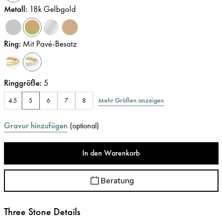
Metall
:
18k Gelbgold
Ring
:
Mit Pavé-Besatz
Ringgröße
:
5
Mehr Größen anzeigen
4.5
5
6
7
8
Gravur hinzufügen
(
optional
)
In den Warenkorb
Beratung
Three Stone Details