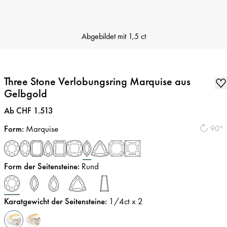
Abgebildet mit
1,5 ct
Three Stone Verlobungsring Marquise aus
Gelbgold
Preis
:
Ab CHF 1.513
Form
:
Marquise
90°
Form der Seitensteine
:
Rund
Karatgewicht der Seitensteine
:
1/4
ct x 2