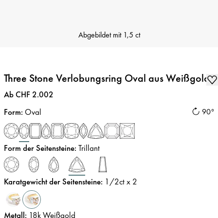
Abgebildet mit
1,5 ct
Three Stone Verlobungsring Oval aus Weißgold
Preis
:
Ab CHF 2.002
Form
:
Oval
90°
Form der Seitensteine
:
Trillant
Karatgewicht der Seitensteine
:
1/2
ct x 2
Metall
:
18k Weißgold