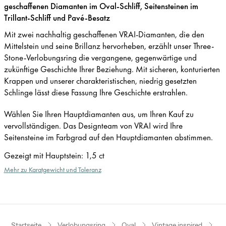
geschaffenen Diamanten im Oval-Schliff, Seitensteinen im
Trillant-Schliff und Pavé-Besatz
Mit zwei nachhaltig geschaffenen VRAI-Diamanten, die den
Mittelstein und seine Brillanz hervorheben, erzählt unser Three-
Stone-Verlobungsring die vergangene, gegenwärtige und
zukünftige Geschichte Ihrer Beziehung. Mit sicheren, konturierten
Krappen und unserer charakteristischen, niedrig gesetzten
Schlinge lässt diese Fassung Ihre Geschichte erstrahlen.
Wählen Sie Ihren Hauptdiamanten aus, um Ihren Kauf zu
vervollständigen. Das Designteam von VRAI wird Ihre
Seitensteine im Farbgrad auf den Hauptdiamanten abstimmen.
Gezeigt mit Hauptstein
:
1,5 ct
Mehr zu Karatgewicht und Toleranz
Startseite
Verlobungsring
Oval
Vintage inspired
We