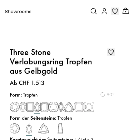
Showrooms
Three Stone
Verlobungsring Tropfen
aus Gelbgold
Preis
:
Ab CHF 1.513
Form
:
90°
Tropfen
Form der Seitensteine
:
Tropfen
Karatgewicht der Seitensteine
:
1/4
ct x 2