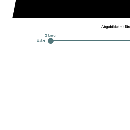
Abgebildet mit Ri
2
karat
0.5
ct