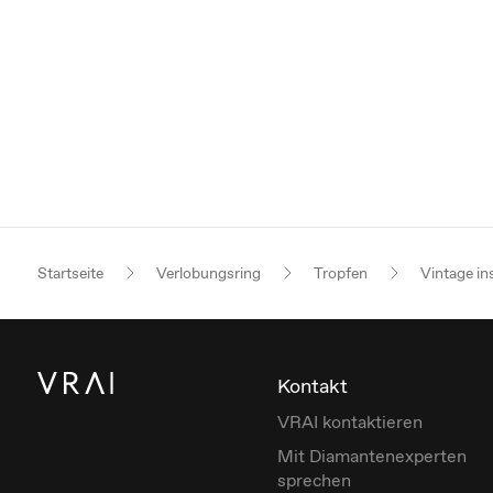
Startseite
Verlobungsring
Tropfen
Vintage in
Kontakt
VRAI kontaktieren
Mit Diamantenexperten
sprechen