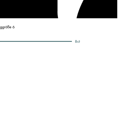
nggröße 6
8
ct