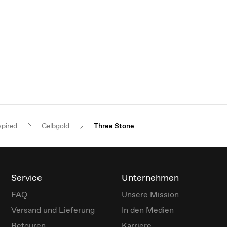
spired
Gelbgold
Three Stone
Service
Unternehmen
FAQ
Unsere Mission
Versand und Lieferung
In den Medien
Retouren
Karriere