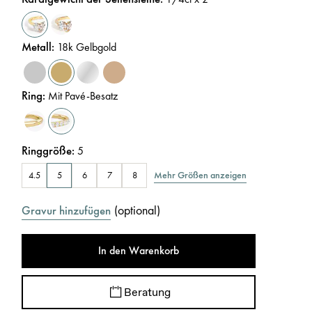
Metall
:
18k Gelbgold
Ring
:
Mit Pavé-Besatz
Ringgröße
:
5
Mehr Größen anzeigen
4.5
5
6
7
8
(
optional
)
Gravur hinzufügen
In den Warenkorb
Beratung