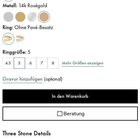
Metall
:
14k Roségold
Ring
:
Ohne Pavé-Besatz
Ringgröße
:
5
Mehr Größen anzeigen
4.5
5
6
7
8
Gravur hinzufügen
(
optional
)
In den Warenkorb
Beratung
Three Stone Details