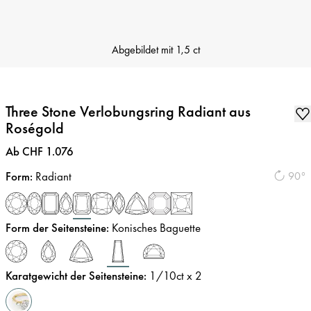
Abgebildet mit
1,5 ct
Three Stone Verlobungsring Radiant aus
Roségold
Preis
:
Ab CHF 1.076
Form
:
Radiant
90°
Form der Seitensteine
:
Konisches Baguette
Karatgewicht der Seitensteine
:
1/10
ct x 2