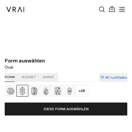
Über das Karatgewicht
Über die Reinheit
Über den Schliff
Über die Farbe
Form auswählen
Oval
4C-Leitfaden
FORM
BUDGET
KARAT
+
28
DIESE FORM AUSWÄHLEN