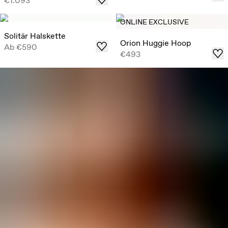
€1.093
ONLINE EXCLUSIVE
Solitär Halskette
Orion Huggie Hoop
Ab
€590
€493