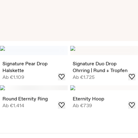
Exclusive Solitär Ohrstecker
Diese zeitlosen Solitär-Ohrstecker sind für begrenzte Zeit
in ausgewählten, sofort lieferbaren Karatgewichten
Signature Pear Drop
Signature Duo Drop
erhältlich.
Halskette
Ohrring | Rund + Tropfen
Ab
€1.109
Ab
€1.725
Kaufen
Round Eternity Ring
Eternity Hoop
Ab
€1.414
Ab
€739