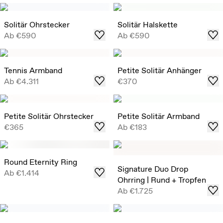
Solitär Ohrstecker
Solitär Halskette
Ab
€590
Ab
€590
Tennis Armband
Petite Solitär Anhänger
Ab
€4.311
€370
Petite Solitär Ohrstecker
Petite Solitär Armband
€365
Ab
€183
Round Eternity Ring
Signature Duo Drop
Ab
€1.414
Ohrring | Rund + Tropfen
Ab
€1.725