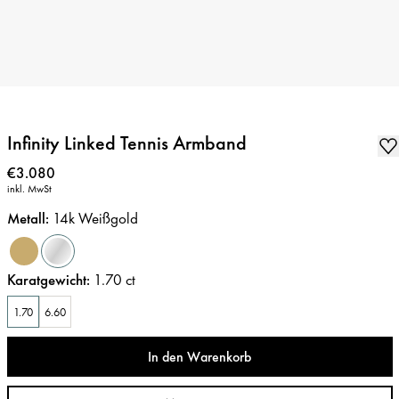
Infinity Linked Tennis Armband
Preis
:
€3.080
inkl. MwSt
Metall
:
14k Weißgold
Karatgewicht
:
1.70
ct
1.70
6.60
In den Warenkorb