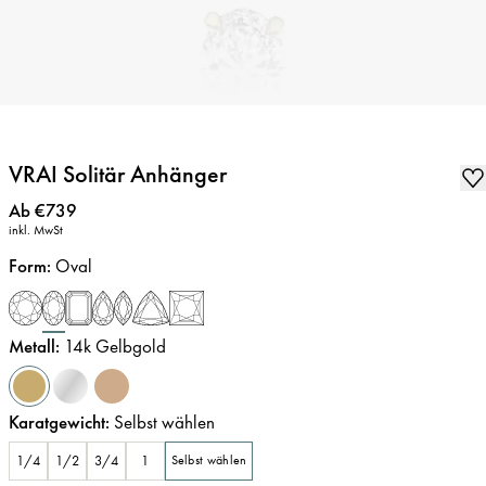
VRAI Solitär Anhänger
Preis
:
Ab €739
inkl. MwSt
Form
:
Oval
Metall
:
14k Gelbgold
Karatgewicht
:
Selbst wählen
1/4
1/2
3/4
1
Selbst wählen