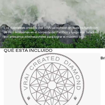
Los diamantes creados por VRAI se cultivan en nuestra fundición
de cero emisiones en el noroeste del Pacífico y luego son tallados
por artesanos internacionales para lograr el máximo brillo.
QUÉ ESTÁ INCLUIDO
Br