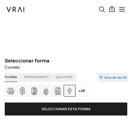
Acerca de la claridad
Acerca del quilate
Acerca del corte
Acerca del color
Seleccionar forma
Cometa
Guía de las 4C
FORMA
PRESUPUESTO
QUILATES
+
28
SELECCIONAR ESTA FORMA