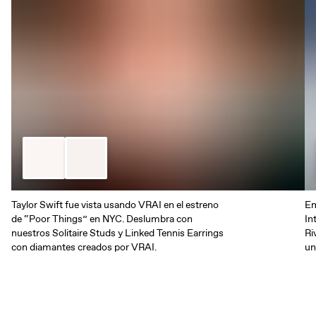
Taylor Swift fue vista usando VRAI en el estreno
Em
de “Poor Things” en NYC. Deslumbra con
In
nuestros Solitaire Studs y Linked Tennis Earrings
Ri
con diamantes creados por VRAI.
un