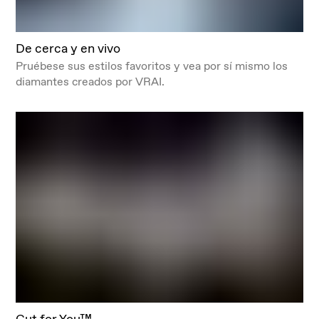
De cerca y en vivo
Pruébese sus estilos favoritos y vea por sí mismo los
diamantes creados por VRAI.
Cut for You™