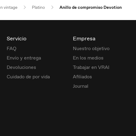
ón vintage
Platino
Anillo de compromiso Devotion
Servicio
Empresa
FAQ
Nuestro objetivo
Envío y entrega
En los medios
Devoluciones
Trabajar en VRAI
Cuidado de por vida
Afiliados
Journal