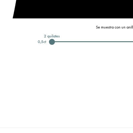
Se muestra con un anill
2
quilates
0,5
ct