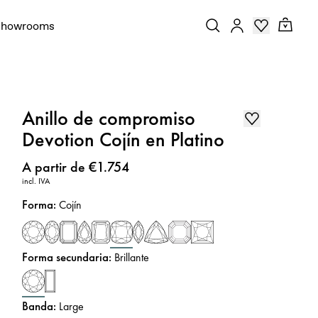
Showrooms
Anillo de compromiso
Devotion Cojín en Platino
Precio
:
A partir de €1.754
incl. IVA
Forma
:
Cojín
Forma secundaria
:
Brillante
Banda
:
Large