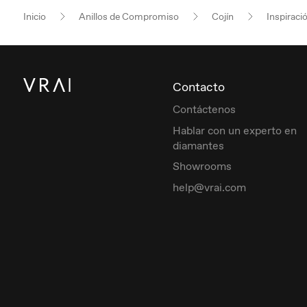
Inicio
Anillos de Compromiso
Cojín
Inspiraci
Contacto
Contáctenos
Hablar con un experto en
diamantes
Showrooms
help@vrai.com