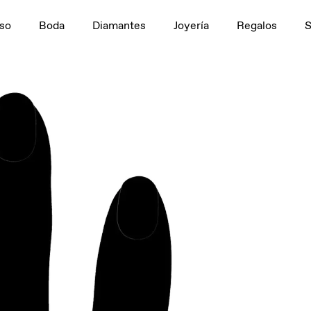
n
1,5 ct
so
Boda
Diamantes
Joyería
Regalos