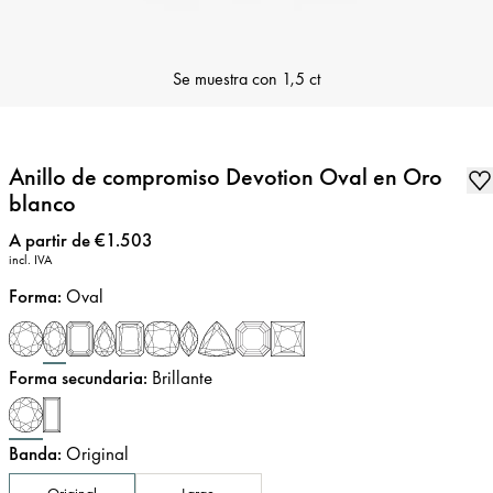
Se muestra con
1,5 ct
Anillo de compromiso Devotion Oval en Oro
blanco
Precio
:
A partir de €1.503
incl. IVA
Forma
:
Oval
Forma secundaria
:
Brillante
Banda
:
Original
Original
Large