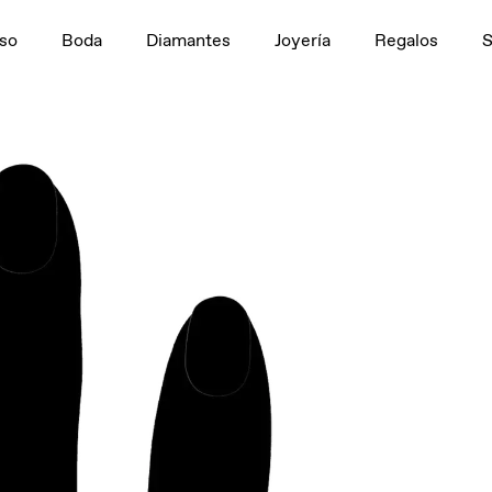
n
1,5 ct
so
Boda
Diamantes
Joyería
Regalos
tivo