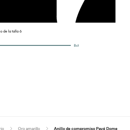
o de la talla 6
8
ct
rio
Oro amarillo
Anillo de compromiso Pavé Dome