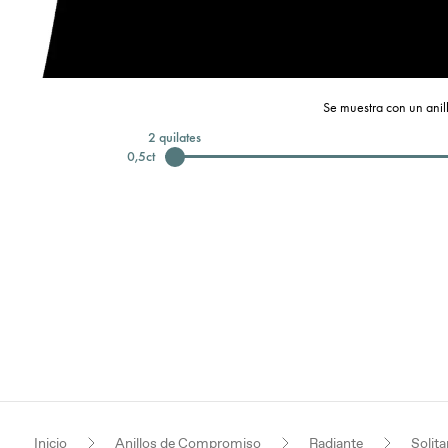
Se muestra con un anill
2
quilates
0,5
ct
Inicio
Anillos de Compromiso
Radiante
Solita