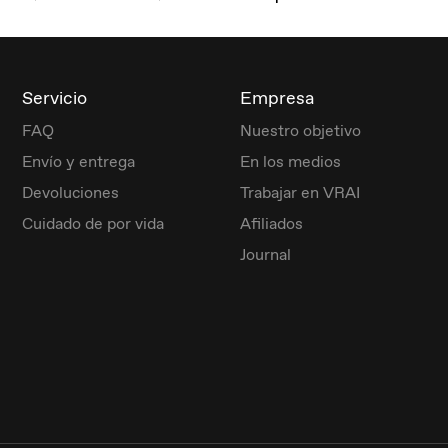
Servicio
Empresa
FAQ
Nuestro objetivo
Envío y entrega
En los medios
Devoluciones
Trabajar en VRAI
Cuidado de por vida
Afiliados
Journal