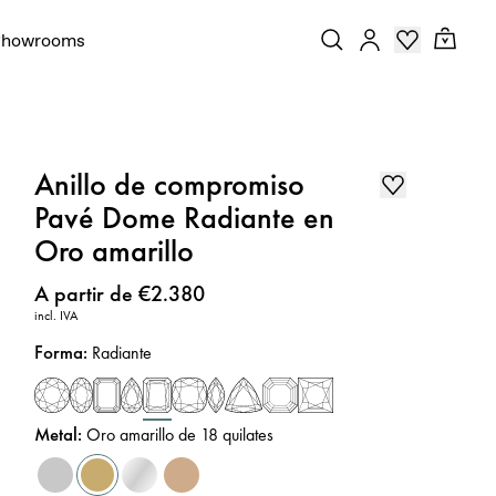
Showrooms
Anillo de compromiso
Pavé Dome Radiante en
Oro amarillo
Precio
:
A partir de €2.380
incl. IVA
Forma
:
Radiante
Metal
:
Oro amarillo de 18 quilates