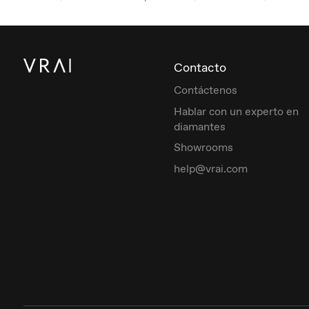
Contacto
Contáctenos
Hablar con un experto en
diamantes
Showrooms
help@vrai.com