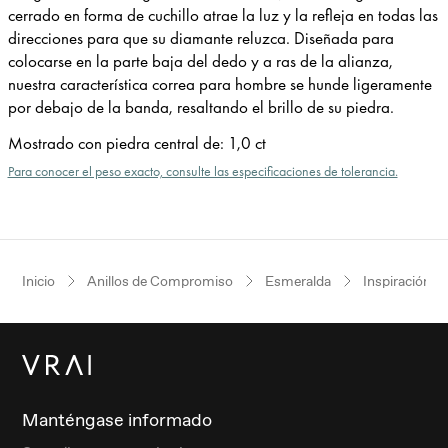
cerrado en forma de cuchillo atrae la luz y la refleja en todas las
direcciones para que su diamante reluzca. Diseñada para
colocarse en la parte baja del dedo y a ras de la alianza,
nuestra caracterí­stica correa para hombre se hunde ligeramente
por debajo de la banda, resaltando el brillo de su piedra.
Mostrado con piedra central de
:
1,0 ct
Para conocer el peso exacto, consulte las especificaciones de tolerancia.
Inicio
Anillos de Compromiso
Esmeralda
Inspiración v
Manténgase informado