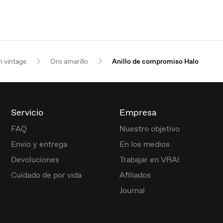
n vintage
Oro amarillo
Anillo de compromiso Halo
Servicio
Empresa
FAQ
Nuestro objetivo
Envío y entrega
En los medios
Devoluciones
Trabajar en VRAI
Cuidado de por vida
Afiliados
Journal