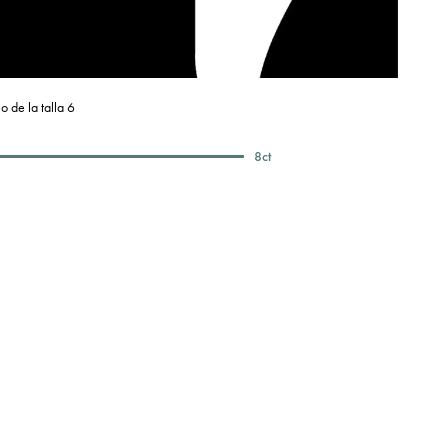
o de la talla 6
8
ct