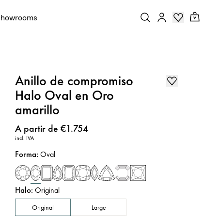
Showrooms
Anillo de compromiso
Halo Oval en Oro
amarillo
Precio
:
A partir de €1.754
incl. IVA
Forma
:
Oval
Halo
:
Original
Original
Large