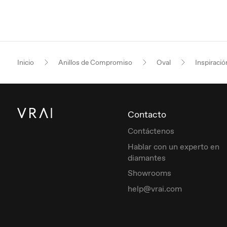
Inicio
Anillos de Compromiso
Oval
Inspiració
Contacto
Contáctenos
Hablar con un experto en
diamantes
Showrooms
help@vrai.com