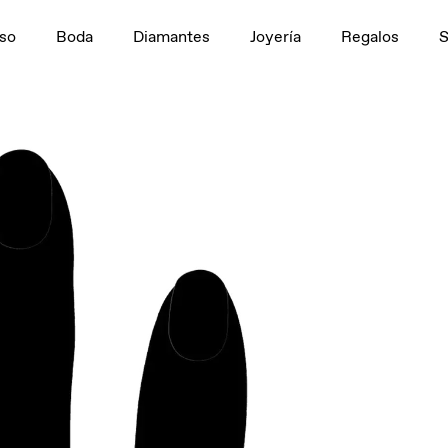
n
1,5 ct
so
Boda
Diamantes
Joyería
Regalos