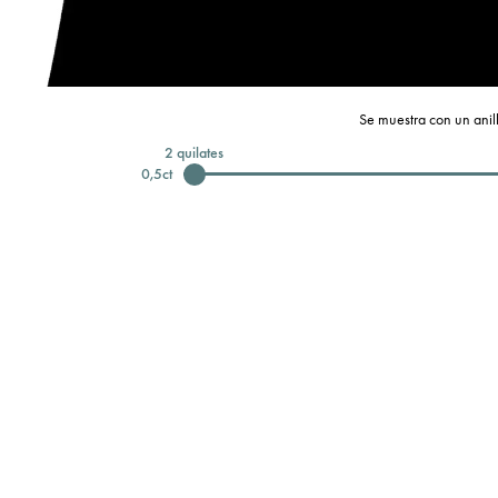
Se muestra con un anill
2
quilates
0,5
ct