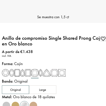
Se muestra con
1,5 ct
Anillo de compromiso Single Shared Prong Cojín
en Oro blanco
Precio
:
A partir de €1.438
incl. IVA
Forma
:
Cojín
Banda
:
Original
Original
Large
Metal
:
Oro blanco de 18 quilates