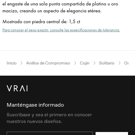
el engaste de una sola punta compartida de platino u oro
macizo, creando un aspecto de elegancia etérea.
Mostrado con piedra central de
:
1,5 ct
Para conocer el peso exacto, consulte las especificaciones de tolerancia.
Inicio
Anillos de Compromiso
Cojín
Solitario
Oro b
Manténgase informado
Suscríbase y sea el primero en conocer
nuestros nuevos diseños.
Email