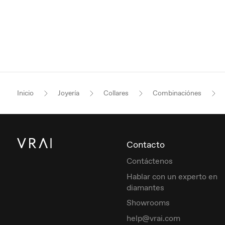
Inicio
Joyería
Collares
Combinaciónes
Contacto
Contáctenos
Hablar con un experto en
diamantes
Showrooms
help@vrai.com