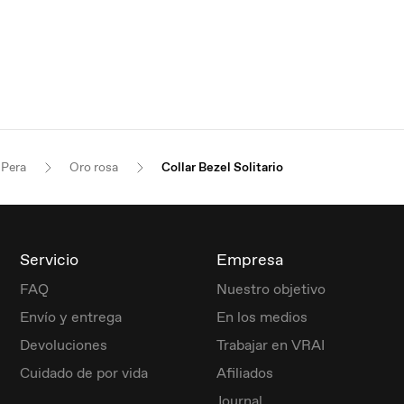
Pera
Oro rosa
Collar Bezel Solitario
Servicio
Empresa
FAQ
Nuestro objetivo
Envío y entrega
En los medios
Devoluciones
Trabajar en VRAI
Cuidado de por vida
Afiliados
Journal