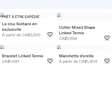
Collier Neptune Floating
PRÊT À ÊTRE EXPÉDIÉ
Inspiré par la fluidité et la beauté de l'eau, notre Collier
Le clou Solitaire en
Floating Neptune scintille d'un éclat graduel.
Collier Mixed Shape
exclusivité
Linked Tennis
Acheter
À partir de
CA$2,520
CA$1,656
Bracelet Linked Tennis
Manchette d'oreille
CA$1,491
À partir de
CA$1,404