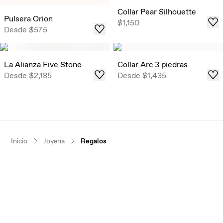
Estos atemporales pendientes de solitario están
Collar Pear Silhouette
disponibles, por tiempo limitado, en determinados pesos
Pulsera Orion
$1,150
en quilates listos para enviar.
Desde
$575
Comprar
La Alianza Five Stone
Collar Arc 3 piedras
Desde
$2,185
Desde
$1,435
Inicio
Joyería
Regalos