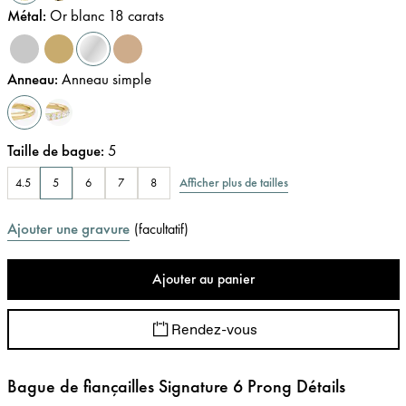
Métal
:
Or blanc 18 carats
Anneau
:
Anneau simple
Taille de bague
:
5
Afficher plus de tailles
4.5
5
6
7
8
Ajouter une gravure
(
facultatif
)
Ajouter au panier
Rendez-vous
Bague de fiançailles Signature 6 Prong Détails