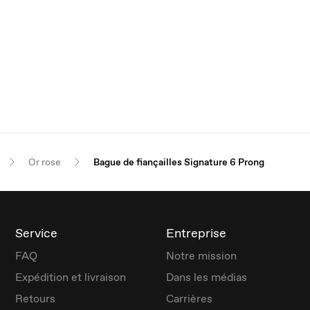
Or rose
Bague de fiançailles Signature 6 Prong
Service
Entreprise
FAQ
Notre mission
Expédition et livraison
Dans les médias
Retours
Carrières