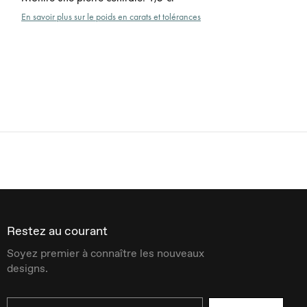
En savoir plus sur le poids en carats et tolérances
Restez au courant
Soyez premier à connaître les nouveaux
designs.
Email