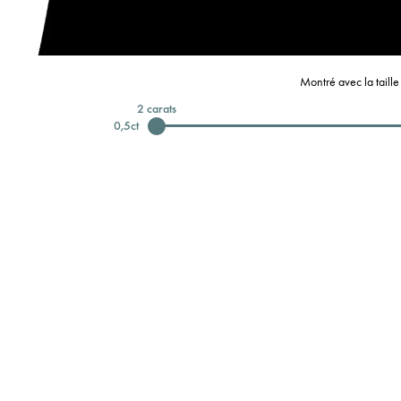
Montré avec la taill
2
carats
0,5
ct