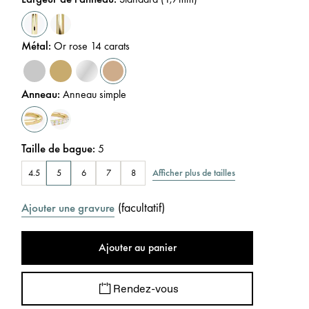
Métal
:
Or rose 14 carats
Anneau
:
Anneau simple
Taille de bague
:
5
Afficher plus de tailles
4.5
5
6
7
8
(
facultatif
)
Ajouter une gravure
Ajouter au panier
Rendez-vous