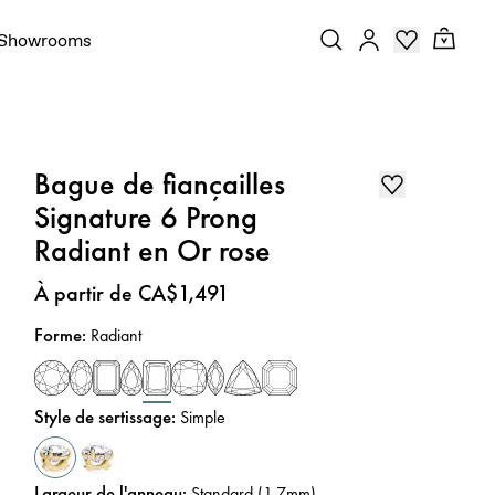
Showrooms
Bague de fiançailles
Signature 6 Prong
Radiant en Or rose
Prix
:
À partir de CA$1,491
Forme
:
Radiant
Style de sertissage
:
Simple
Largeur de l'anneau
:
Standard (1,7mm)