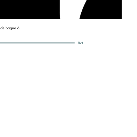
e de bague 6
8
ct