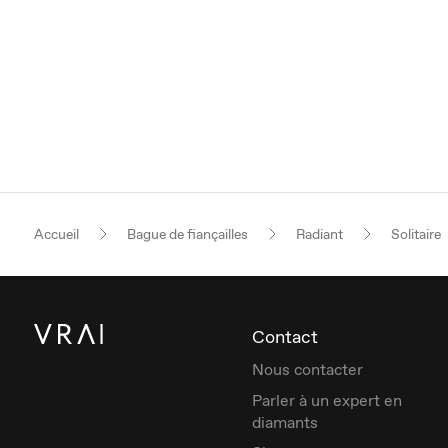
Accueil
Bague de fiançailles
Radiant
Solitaire
Contact
Nous contacter
Parler à un expert en
diamants