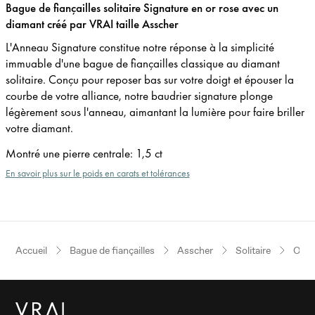
Bague de fiançailles solitaire Signature en or rose avec un
diamant créé par VRAI taille Asscher
L'Anneau Signature constitue notre réponse à la simplicité
immuable d'une bague de fiançailles classique au diamant
solitaire. Conçu pour reposer bas sur votre doigt et épouser la
courbe de votre alliance, notre baudrier signature plonge
légèrement sous l'anneau, aimantant la lumière pour faire briller
votre diamant.
Montré une pierre centrale
:
1,5 ct
En savoir plus sur le poids en carats et tolérances
Accueil
Bague de fiançailles
Asscher
Solitaire
Or r