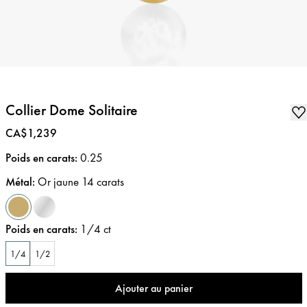
Collier Dome Solitaire
Prix
:
CA$1,239
Poids en carats
:
0.25
Métal
:
Or jaune 14 carats
Poids en carats
:
1/4
ct
1/4
1/2
Ajouter au panier