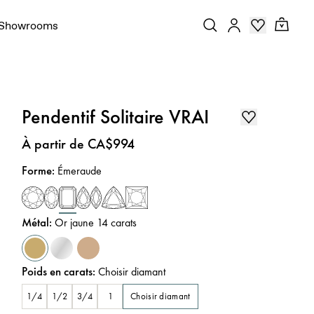
Showrooms
Pendentif Solitaire VRAI
Prix
:
À partir de CA$994
Forme
:
Émeraude
Métal
:
Or jaune 14 carats
Poids en carats
:
Choisir diamant
Choisir diamant
1/4
1/2
3/4
1