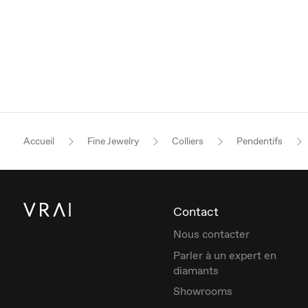
Accueil
Fine Jewelry
Colliers
Pendentifs
Contact
Nous contacter
Parler à un expert en
diamants
Showrooms