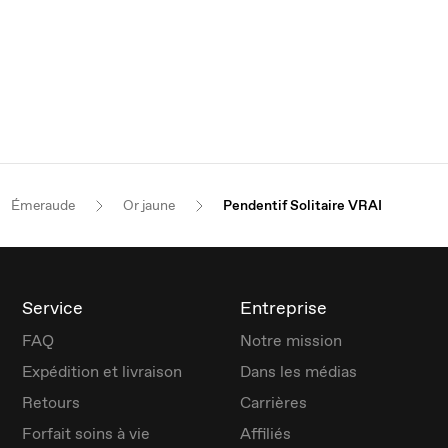
Émeraude
Or jaune
Pendentif Solitaire VRAI
Service
Entreprise
FAQ
Notre mission
Expédition et livraison
Dans les médias
Retours
Carrières
Forfait soins à vie
Affiliés