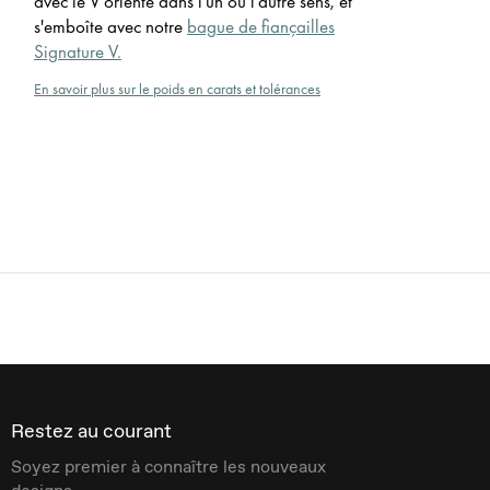
avec le V orienté dans l'un ou l'autre sens, et
s'emboîte avec notre
bague de fiançailles
Signature V.
En savoir plus sur le poids en carats et tolérances
Restez au courant
Soyez premier à connaître les nouveaux