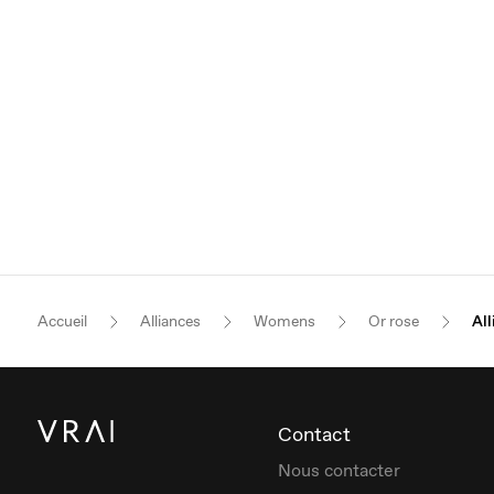
Accueil
Alliances
Womens
Or rose
All
Contact
Nous contacter