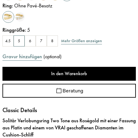
Ring
:
Ohne Pavé-Besatz
Ringgröße
:
5
Mehr Größen anzeigen
4.5
5
6
7
8
Gravur hinzufügen
(
optional
)
In den Warenkorb
Beratung
Classic Details
Solitär Verlobungsring Two Tone aus Roségold mit einer Fassung
aus Platin und einem von VRAI geschaffenen Diamanten im
Cushion-Schliff