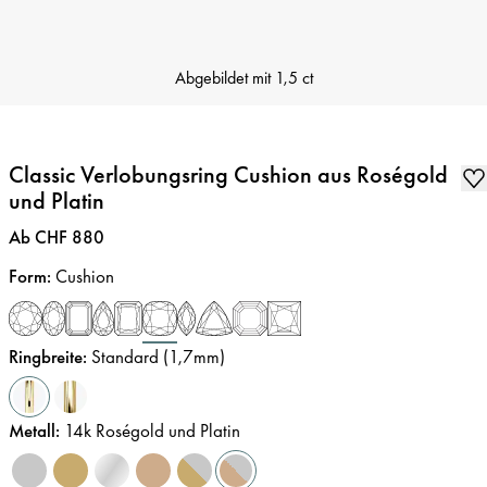
Abgebildet mit
1,5 ct
Classic Verlobungsring Cushion aus Roségold
und Platin
Preis
:
Ab CHF 880
Form
:
Cushion
Ringbreite
:
Standard (1,7mm)
Metall
:
14k Roségold und Platin