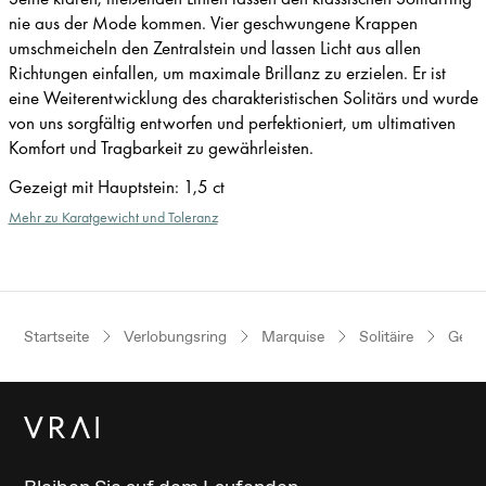
nie aus der Mode kommen. Vier geschwungene Krappen
umschmeicheln den Zentralstein und lassen Licht aus allen
Richtungen einfallen, um maximale Brillanz zu erzielen. Er ist
eine Weiterentwicklung des charakteristischen Solitärs und wurde
von uns sorgfältig entworfen und perfektioniert, um ultimativen
Komfort und Tragbarkeit zu gewährleisten.
Gezeigt mit Hauptstein
:
1,5 ct
Mehr zu Karatgewicht und Toleranz
Startseite
Verlobungsring
Marquise
Solitäire
Gelbg