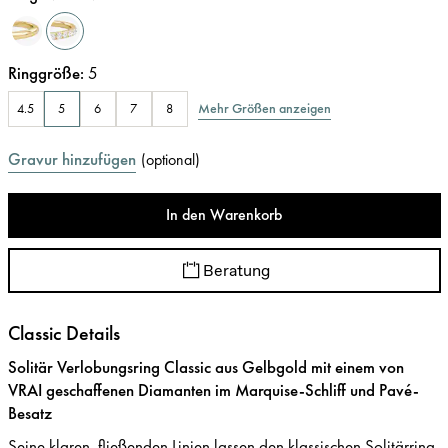
Ringgröße
:
5
Mehr Größen anzeigen
4.5
5
6
7
8
Gravur hinzufügen
(
optional
)
In den Warenkorb
Beratung
Classic Details
Solitär Verlobungsring Classic aus Gelbgold mit einem von
VRAI geschaffenen Diamanten im Marquise-Schliff und Pavé-
Besatz
Seine klaren, fließenden Linien lassen den klassischen Solitärring