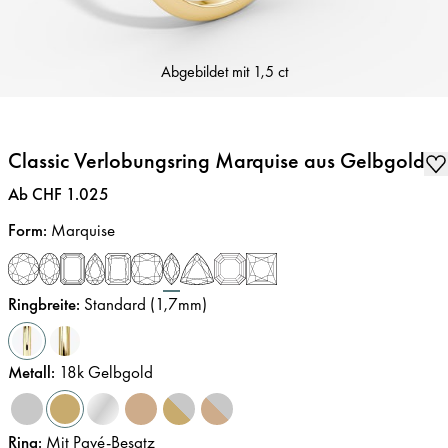
Abgebildet mit
1,5 ct
Classic Verlobungsring Marquise aus Gelbgold
Preis
:
Ab CHF 1.025
Form
:
Marquise
Ringbreite
:
Standard (1,7mm)
Metall
:
18k Gelbgold
Ring
:
Mit Pavé-Besatz