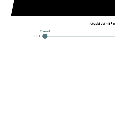
Abgebildet mit Ri
2
karat
0.5
ct