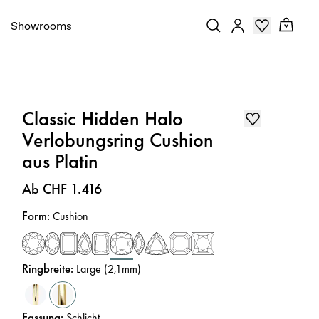
Showrooms
Classic Hidden Halo
Verlobungsring Cushion
aus Platin
Preis
:
Ab CHF 1.416
Form
:
Cushion
Ringbreite
:
Large (2,1mm)
Fassung
:
Schlicht