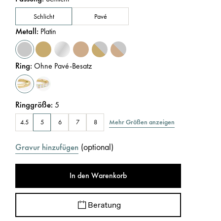
Schlicht
Pavé
Metall
:
Platin
Ring
:
Ohne Pavé-Besatz
Ringgröße
:
5
Mehr Größen anzeigen
4.5
5
6
7
8
(
optional
)
Gravur hinzufügen
In den Warenkorb
Beratung