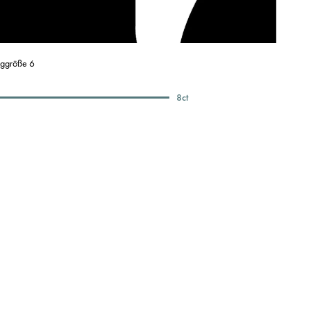
nggröße 6
8
ct