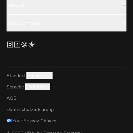
Service
Unternehmen
Standort
Schweiz
Sprache
Deutsch
AGB
Datenschutzerklärung
Your Privacy Choices
©
2026
VRAI by Diamond Foundry