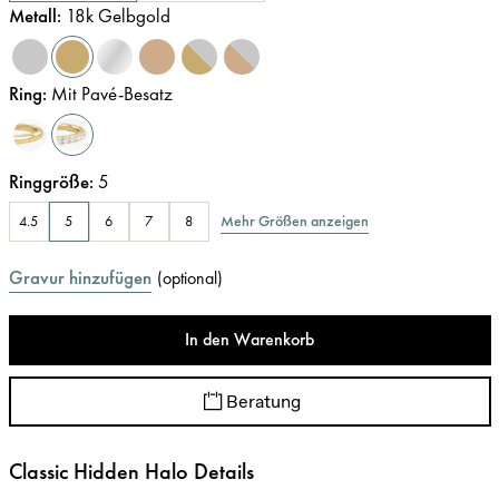
Metall
:
18k Gelbgold
Ring
:
Mit Pavé-Besatz
Ringgröße
:
5
Mehr Größen anzeigen
4.5
5
6
7
8
Gravur hinzufügen
(
optional
)
In den Warenkorb
Beratung
Classic Hidden Halo Details