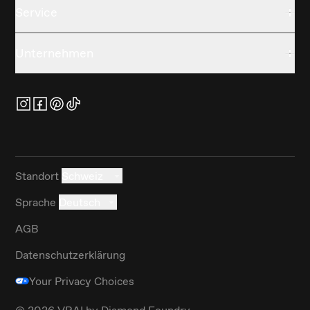
Service
Unternehmen
Standort
Schweiz
Sprache
Deutsch
AGB
Datenschutzerklärung
Your Privacy Choices
©
2026
VRAI by Diamond Foundry