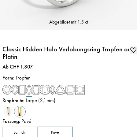
Abgebildet mit
1,5 ct
Classic Hidden Halo Verlobungsring Tropfen aus
Platin
Preis
:
Ab CHF 1.807
Form
:
Tropfen
Ringbreite
:
Large (2,1mm)
Fassung
:
Pavé
Schlicht
Pavé