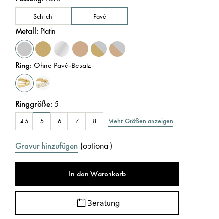
Schlicht
Pavé
Metall
:
Platin
Ring
:
Ohne Pavé-Besatz
Ringgröße
:
5
Mehr Größen anzeigen
4.5
5
6
7
8
(
optional
)
Gravur hinzufügen
In den Warenkorb
Beratung