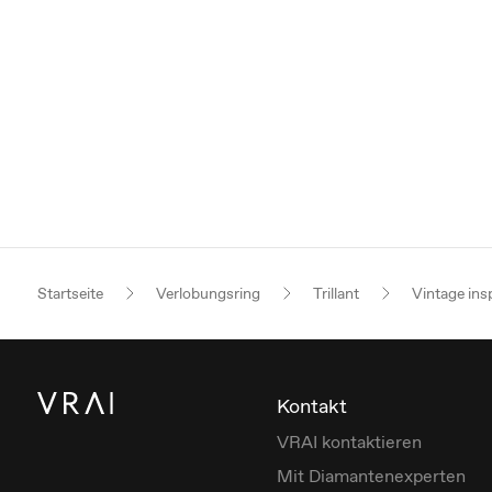
Startseite
Verlobungsring
Trillant
Vintage ins
Kontakt
VRAI kontaktieren
Mit Diamantenexperten