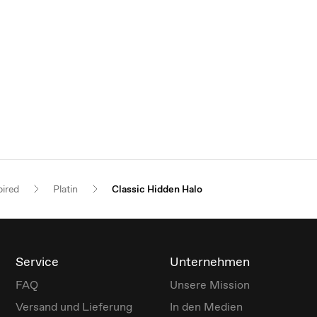
pired
Platin
Classic Hidden Halo
Service
Unternehmen
FAQ
Unsere Mission
Versand und Lieferung
In den Medien