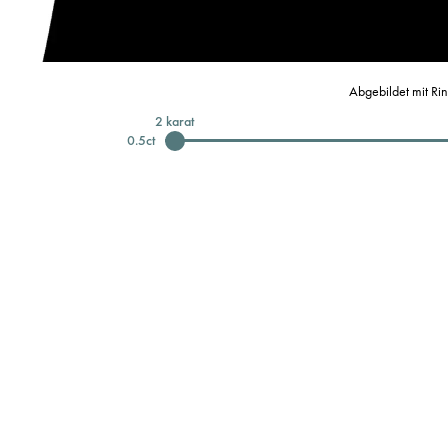
Abgebildet mit Ri
2
karat
0.5
ct