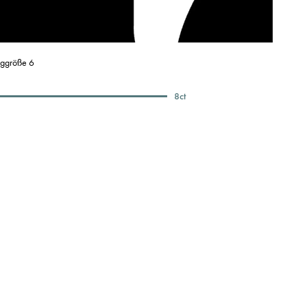
nggröße 6
8
ct