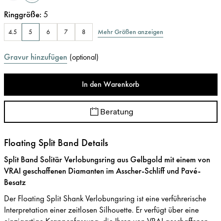
Ringgröße
:
5
Mehr Größen anzeigen
4.5
5
6
7
8
Gravur hinzufügen
(
optional
)
In den Warenkorb
Beratung
Floating Split Band Details
Split Band Solitär Verlobungsring aus Gelbgold mit einem von
VRAI geschaffenen Diamanten im Asscher-Schliff und Pavé-
Besatz
Der Floating Split Shank Verlobungsring ist eine verführerische
Interpretation einer zeitlosen Silhouette. Er verfügt über eine
einzigartige Krappenfassung, die Ihren von VRAI geschaffenen